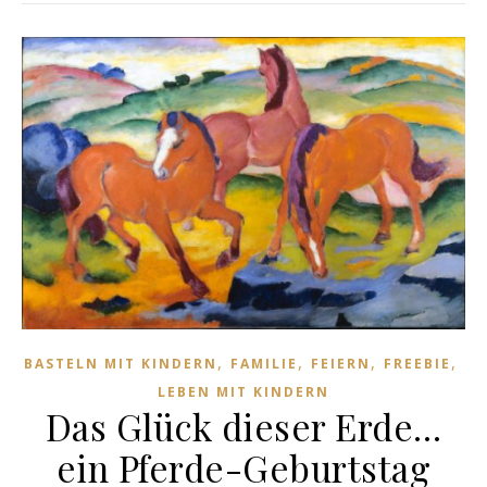
,
,
,
,
BASTELN MIT KINDERN
FAMILIE
FEIERN
FREEBIE
LEBEN MIT KINDERN
Das Glück dieser Erde…
ein Pferde-Geburtstag