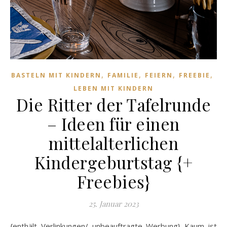
,
,
,
,
BASTELN MIT KINDERN
FAMILIE
FEIERN
FREEBIE
LEBEN MIT KINDERN
Die Ritter der Tafelrunde
– Ideen für einen
mittelalterlichen
Kindergeburtstag {+
Freebies}
25. Januar 2023
{enthält Verlinkungen/ unbeauftragte Werbung} Kaum ist