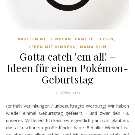
,
,
,
BASTELN MIT KINDERN
FAMILIE
FEIERN
,
LEBEN MIT KINDERN
MAMA-SEIN
Gotta catch ’em all! –
Ideen für einen Pokémon-
Geburtstag
7. März 2025
{enthält Verlinkungen / unbeauftragte Werbung} Wir haben
wieder einmal Geburtstag gefeiert – und zwar den 10.
unseres Mittleren! Ich kann es eigentlich gar nicht glauben,
dass ich schon so große Kinder habe. Bei aller Wehmut ist
es aber vor allem schön, und ich bin unendlich stolz auf