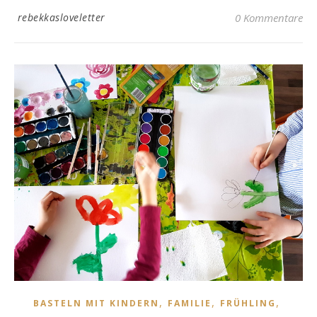
rebekkasloveletter
0 Kommentare
,
,
,
BASTELN MIT KINDERN
FAMILIE
FRÜHLING