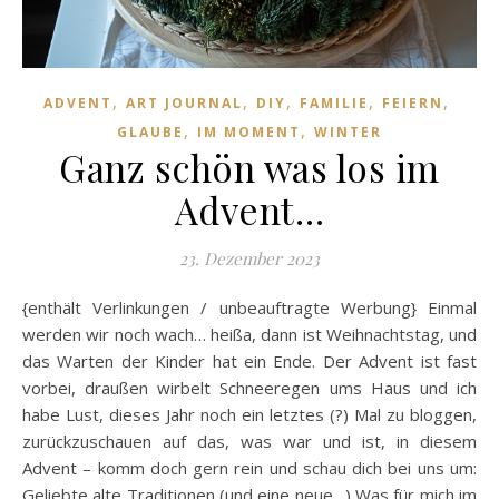
,
,
,
,
,
ADVENT
ART JOURNAL
DIY
FAMILIE
FEIERN
,
,
GLAUBE
IM MOMENT
WINTER
Ganz schön was los im
Advent…
23. Dezember 2023
{enthält Verlinkungen / unbeauftragte Werbung} Einmal
werden wir noch wach… heißa, dann ist Weihnachtstag, und
das Warten der Kinder hat ein Ende. Der Advent ist fast
vorbei, draußen wirbelt Schneeregen ums Haus und ich
habe Lust, dieses Jahr noch ein letztes (?) Mal zu bloggen,
zurückzuschauen auf das, was war und ist, in diesem
Advent – komm doch gern rein und schau dich bei uns um:
Geliebte alte Traditionen (und eine neue…) Was für mich im