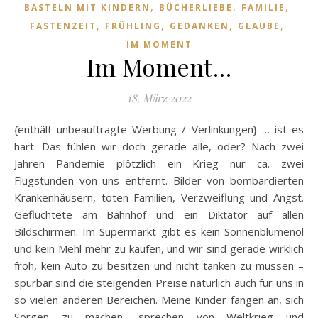
,
,
,
BASTELN MIT KINDERN
BÜCHERLIEBE
FAMILIE
,
,
,
,
FASTENZEIT
FRÜHLING
GEDANKEN
GLAUBE
IM MOMENT
Im Moment…
18. März 2022
{enthält unbeauftragte Werbung / Verlinkungen} … ist es
hart. Das fühlen wir doch gerade alle, oder? Nach zwei
Jahren Pandemie plötzlich ein Krieg nur ca. zwei
Flugstunden von uns entfernt. Bilder von bombardierten
Krankenhäusern, toten Familien, Verzweiflung und Angst.
Geflüchtete am Bahnhof und ein Diktator auf allen
Bildschirmen. Im Supermarkt gibt es kein Sonnenblumenöl
und kein Mehl mehr zu kaufen, und wir sind gerade wirklich
froh, kein Auto zu besitzen und nicht tanken zu müssen –
spürbar sind die steigenden Preise natürlich auch für uns in
so vielen anderen Bereichen. Meine Kinder fangen an, sich
Sorgen zu machen, sprechen von Weltkrieg und