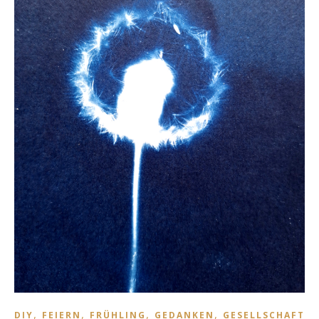
,
,
,
,
DIY
FEIERN
FRÜHLING
GEDANKEN
GESELLSCHAFT