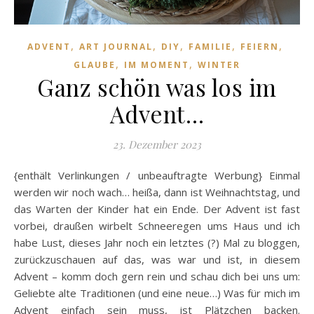
,
,
,
,
,
ADVENT
ART JOURNAL
DIY
FAMILIE
FEIERN
,
,
GLAUBE
IM MOMENT
WINTER
Ganz schön was los im
Advent…
23. Dezember 2023
{enthält Verlinkungen / unbeauftragte Werbung} Einmal
werden wir noch wach… heißa, dann ist Weihnachtstag, und
das Warten der Kinder hat ein Ende. Der Advent ist fast
vorbei, draußen wirbelt Schneeregen ums Haus und ich
habe Lust, dieses Jahr noch ein letztes (?) Mal zu bloggen,
zurückzuschauen auf das, was war und ist, in diesem
Advent – komm doch gern rein und schau dich bei uns um:
Geliebte alte Traditionen (und eine neue…) Was für mich im
Advent einfach sein muss, ist Plätzchen backen.