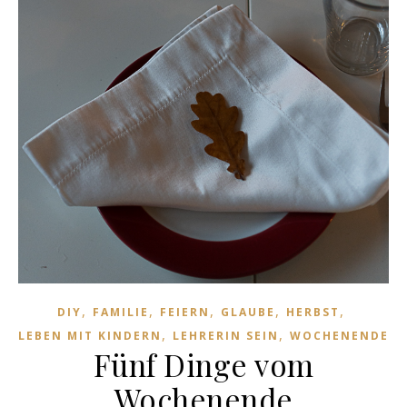
,
,
,
,
,
DIY
FAMILIE
FEIERN
GLAUBE
HERBST
,
,
LEBEN MIT KINDERN
LEHRERIN SEIN
WOCHENENDE
Fünf Dinge vom
Wochenende