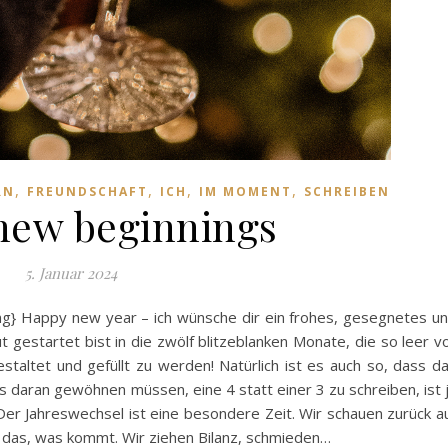
,
,
,
,
RN
FREUNDSCHAFT
ICH
IM MOMENT
SCHREIBEN
new beginnings
5. Januar 2024
ng} Happy new year – ich wünsche dir ein frohes, gesegnetes u
 gestartet bist in die zwölf blitzeblanken Monate, die so leer v
staltet und gefüllt zu werden! Natürlich ist es auch so, dass d
s daran gewöhnen müssen, eine 4 statt einer 3 zu schreiben, ist 
 Der Jahreswechsel ist eine besondere Zeit. Wir schauen zurück a
das, was kommt. Wir ziehen Bilanz, schmieden…