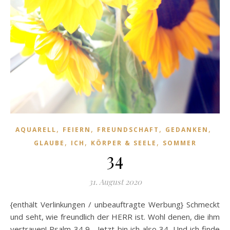
,
,
,
,
AQUARELL
FEIERN
FREUNDSCHAFT
GEDANKEN
,
,
,
GLAUBE
ICH
KÖRPER & SEELE
SOMMER
34
31. August 2020
{enthält Verlinkungen / unbeauftragte Werbung} Schmeckt
und seht, wie freundlich der HERR ist. Wohl denen, die ihm
vertrauen! Psalm 34,9 Jetzt bin ich also 34. Und ich finde