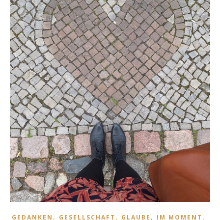
,
,
,
,
GEDANKEN
GESELLSCHAFT
GLAUBE
IM MOMENT