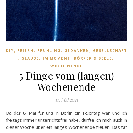
,
,
,
,
DIY
FEIERN
FRÜHLING
GEDANKEN
GESELLSCHAFT
,
,
,
,
GLAUBE
IM MOMENT
KÖRPER & SEELE
WOCHENENDE
5 Dinge vom (langen)
Wochenende
11. Mai 2025
Da der 8. Mai für uns in Berlin ein Feiertag war und ich
freitags immer unterrichtsfrei habe, durfte ich mich auch in
dieser Woche über ein langes Wochenende freuen. Das tat