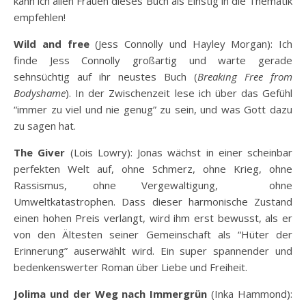
kann ich allen Frauen dieses Buch als Einstig in die Thematik
empfehlen!
Wild and free
(Jess Connolly und Hayley Morgan): Ich
finde Jess Connolly großartig und warte gerade
sehnsüchtig auf ihr neustes Buch (
Breaking Free from
Bodyshame
). In der Zwischenzeit lese ich über das Gefühl
“immer zu viel und nie genug” zu sein, und was Gott dazu
zu sagen hat.
The Giver
(Lois Lowry): Jonas wächst in einer scheinbar
perfekten Welt auf, ohne Schmerz, ohne Krieg, ohne
Rassismus, ohne Vergewaltigung, ohne
Umweltkatastrophen. Dass dieser harmonische Zustand
einen hohen Preis verlangt, wird ihm erst bewusst, als er
von den Ältesten seiner Gemeinschaft als “Hüter der
Erinnerung” auserwählt wird. Ein super spannender und
bedenkenswerter Roman über Liebe und Freiheit.
Jolima und der Weg nach Immergrün
(Inka Hammond):