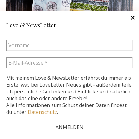
Love & NewsLetter
Mit meinem Love & NewsLetter erfährst du immer als
Erste, was bei LoveLetter Neues gibt - außerdem teile
ich persönliche Gedanken und Einblicke und natürlich
Abgesehen von diesen kleinen Spielereien in meinem
Diese Website verwendet Cookies – nähere Informationen dazu
auch das eine oder andere Freebie!
Skizzenbuch habe ich auch ein paar persönliche Letterings
Alle Informationen zum Schutz deiner Daten findest
und zu Ihren Rechten als Benutzer finden Sie in meiner
angefertigt. Denn auch wenn ich gerade noch mitten in der
du unter
Datenschutz
.
Datenschutzerklärung. Klicken Sie auf „Ich stimme zu“, um
Babypause bin, dürft ihr mir gern eine Mail schreiben, wenn
Cookies zu akzeptieren und direkt meine Website besuchen zu
ihr gern ein personalisiertes Lettering bestellen möchtet.
können..
Mehr lesen
Ich stimme zu.
Wenn ihr mir für die Beantwortung eurer Anfrage und die