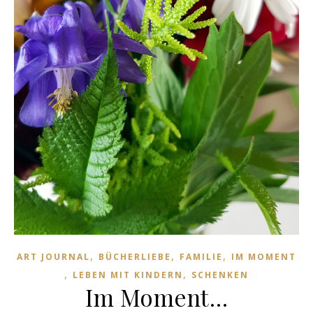
,
,
,
ART JOURNAL
BÜCHERLIEBE
FAMILIE
IM MOMENT
,
,
LEBEN MIT KINDERN
SCHENKEN
Im Moment…