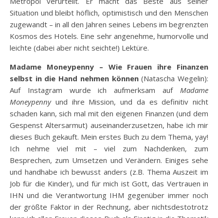
Metropol verurteilt. Er macht das Beste aus seiner
Situation und bleibt höflich, optimistisch und den Menschen
zugewandt – in all den Jahren seines Lebens im begrenzten
Kosmos des Hotels. Eine sehr angenehme, humorvolle und
leichte (dabei aber nicht seichte!) Lektüre.
Madame Moneypenny – Wie Frauen ihre Finanzen
selbst in die Hand nehmen können
(Natascha Wegelin):
Auf Instagram wurde ich aufmerksam auf
Madame
Moneypenny
und ihre Mission, und da es definitiv nicht
schaden kann, sich mal mit den eigenen Finanzen (und dem
Gespenst Altersarmut) auseinanderzusetzen, habe ich mir
dieses Buch gekauft. Mein erstes Buch zu dem Thema, yay!
Ich nehme viel mit – viel zum Nachdenken, zum
Besprechen, zum Umsetzen und Verändern. Einiges sehe
und handhabe ich bewusst anders (z.B. Thema Auszeit im
Job für die Kinder), und für mich ist Gott, das Vertrauen in
IHN und die Verantwortung IHM gegenüber immer noch
der größte Faktor in der Rechnung, aber nichtsdestotrotz