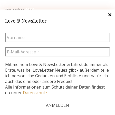
November 2022
Love & NewsLetter
Oktober 2022
September 2022
August 2022
Juli 2022
Mit meinem Love & NewsLetter erfährst du immer als
Juni 2022
Erste, was bei LoveLetter Neues gibt - außerdem teile
ich persönliche Gedanken und Einblicke und natürlich
Diese Website verwendet Cookies – nähere Informationen dazu
Mai 2022
auch das eine oder andere Freebie!
Alle Informationen zum Schutz deiner Daten findest
und zu Ihren Rechten als Benutzer finden Sie in meiner
du unter
Datenschutz
.
April 2022
Datenschutzerklärung. Klicken Sie auf „Ich stimme zu“, um
Cookies zu akzeptieren und direkt meine Website besuchen zu
März 2022
können..
Mehr lesen
Ich stimme zu.