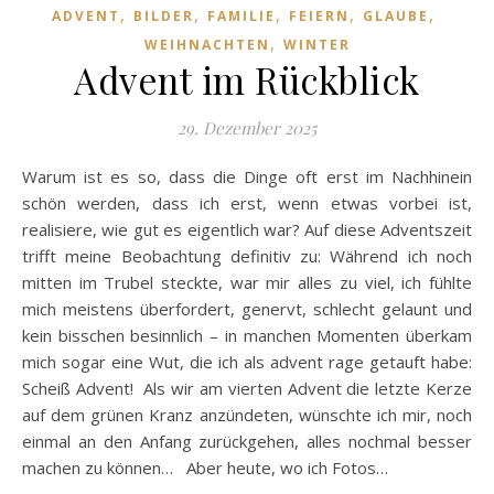
,
,
,
,
,
ADVENT
BILDER
FAMILIE
FEIERN
GLAUBE
,
WEIHNACHTEN
WINTER
Advent im Rückblick
29. Dezember 2025
Warum ist es so, dass die Dinge oft erst im Nachhinein
schön werden, dass ich erst, wenn etwas vorbei ist,
realisiere, wie gut es eigentlich war? Auf diese Adventszeit
trifft meine Beobachtung definitiv zu: Während ich noch
mitten im Trubel steckte, war mir alles zu viel, ich fühlte
mich meistens überfordert, genervt, schlecht gelaunt und
kein bisschen besinnlich – in manchen Momenten überkam
mich sogar eine Wut, die ich als advent rage getauft habe:
Scheiß Advent! Als wir am vierten Advent die letzte Kerze
auf dem grünen Kranz anzündeten, wünschte ich mir, noch
einmal an den Anfang zurückgehen, alles nochmal besser
machen zu können… Aber heute, wo ich Fotos…