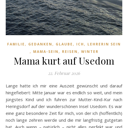
,
,
,
,
FAMILIE
GEDANKEN
GLAUBE
ICH
LEHRERIN SEIN
,
,
,
MAMA-SEIN
REISEN
WINTER
Mama kurt auf Usedom
22. Februar 2026
Lange hatte ich mir eine Auszeit gewünscht und darauf
hingefiebert: Mitte Januar war es endlich so weit, und mein
jüngstes Kind und ich fuhren zur Mutter-Kind-Kur nach
Heringsdorf auf der wunderschönen Insel Usedom. Es war
eine ganz besondere Zeit für mich, von der ich (hoffentlich)
noch lange zehren werde und die mir langfristig gutgetan
hat. Auch wenn – natürlich – nicht alles perfekt war und