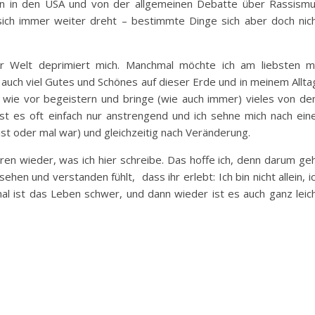
 in den USA und von der allgemeinen Debatte über Rassism
sich immer weiter dreht – bestimmte Dinge sich aber doch nic
 Welt deprimiert mich. Manchmal möchte ich am liebsten m
 auch viel Gutes und Schönes auf dieser Erde und in meinem Allta
ch wie vor begeistern und bringe (wie auch immer) vieles von d
st es oft einfach nur anstrengend und ich sehne mich nach ein
st oder mal war) und gleichzeitig nach Veränderung.
eren wieder, was ich hier schreibe. Das hoffe ich, denn darum ge
hen und verstanden fühlt, dass ihr erlebt: Ich bin nicht allein, i
mal ist das Leben schwer, und dann wieder ist es auch ganz leic