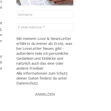
us
ht
it
g,
em
Mit meinem Love & NewsLetter
er
erfährst du immer als Erste, was
bei LoveLetter Neues gibt -
außerdem teile ich persönliche
ht
Gedanken und Einblicke und
ch
natürlich auch das eine oder
andere Freebie!
ht
Alle Informationen zum Schutz
deiner Daten findest du unter
Datenschutz
.