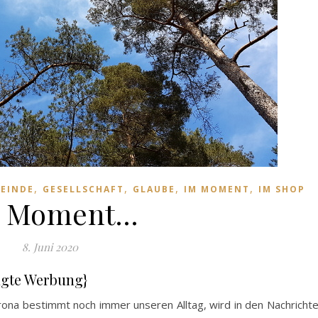
,
,
,
,
EINDE
GESELLSCHAFT
GLAUBE
IM MOMENT
IM SHOP
 Moment…
8. Juni 2020
agte Werbung}
rona bestimmt noch immer unseren Alltag, wird in den Nachricht