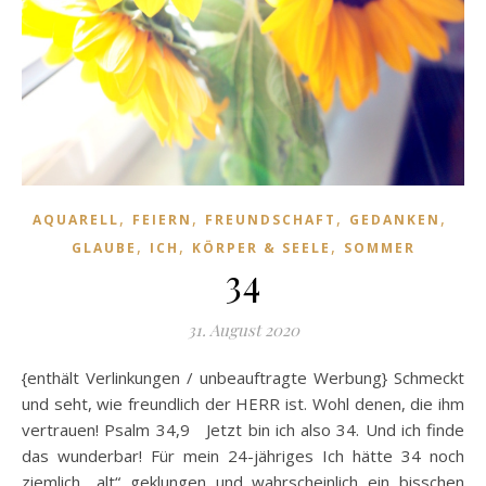
,
,
,
,
AQUARELL
FEIERN
FREUNDSCHAFT
GEDANKEN
,
,
,
GLAUBE
ICH
KÖRPER & SEELE
SOMMER
34
31. August 2020
{enthält Verlinkungen / unbeauftragte Werbung} Schmeckt
und seht, wie freundlich der HERR ist. Wohl denen, die ihm
vertrauen! Psalm 34,9 Jetzt bin ich also 34. Und ich finde
das wunderbar! Für mein 24-jähriges Ich hätte 34 noch
ziemlich „alt“ geklungen und wahrscheinlich ein bisschen