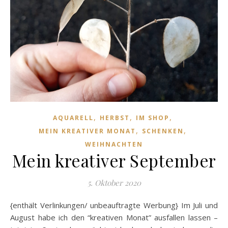
,
,
,
AQUARELL
HERBST
IM SHOP
,
,
MEIN KREATIVER MONAT
SCHENKEN
WEIHNACHTEN
Mein kreativer September
5. Oktober 2020
{enthält Verlinkungen/ unbeauftragte Werbung} Im Juli und
August habe ich den “kreativen Monat” ausfallen lassen –