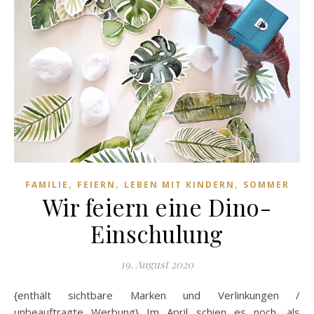
,
,
,
FAMILIE
FEIERN
LEBEN MIT KINDERN
SOMMER
Wir feiern eine Dino-
Einschulung
19. August 2020
{enthält sichtbare Marken und Verlinkungen /
unbeauftragte Werbung} Im April schien es noch, als