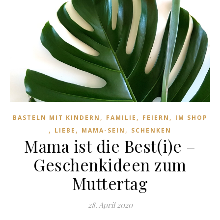
,
,
,
BASTELN MIT KINDERN
FAMILIE
FEIERN
IM SHOP
,
,
,
LIEBE
MAMA-SEIN
SCHENKEN
Mama ist die Best(i)e –
Geschenkideen zum
Muttertag
28. April 2020